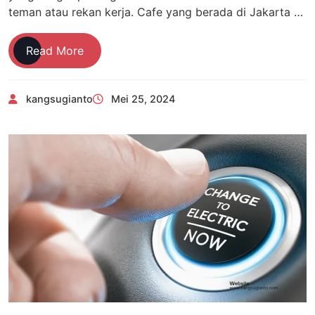
teman atau rekan kerja. Cafe yang berada di Jakarta …
Wajib
Read More
Coba,
Pancake
kangsugianto
Mei 25, 2024
Durian
Aroma
Medan
dan
4
Menu
Lain