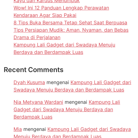
Kayu dan Kardus Menumpuk
Wow! Ini 12 Panduan Lengkap Perawatan
Kendaraan Agar Siap Pakai
8 Tips Buka Bersama Tetap Sehat Saat Berpuasa
Tips Persiapan Mudik: Aman, Nyaman, dan Bebas
Drama di Perjalanan
Kampung Lali Gadget dari Swadaya Menuju
Berdaya dan Berdampak Luas
Recent Comments
Dyah Kusuma
mengenai
Kampung Lali Gadget dari
Swadaya Menuju Berdaya dan Berdampak Luas
Nia Metyana Wardani
mengenai
Kampung Lali
Gadget dari Swadaya Menuju Berdaya dan
Berdampak Luas
Mia
mengenai
Kampung Lali Gadget dari Swadaya
Menuju Berdaya dan Berdampak Luas