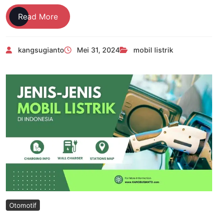
Wajib
Read More
Tahu
4
kangsugianto
Mei 31, 2024
mobil listrik
Kelebihan
dan
Kekurangan
Mobil
Listrik
Otomotif