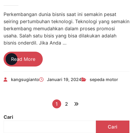
Perkembangan dunia bisnis saat ini semakin pesat
seiring pertumbuhan teknologi. Teknologi yang semakin
berkembang memudahkan dalam proses promosi
usaha. Salah satu bisis yang bisa dilakukan adalah
bisnis onderdil. Jika Anda …
Cek
Read More
4
Cara
kangsugianto
Januari 19, 2024
sepeda motor
Bisnis
Sparepart
Motor
Modal
P
1
2
Kecil
a
Cari
g
Cari
i