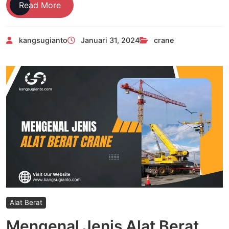
Jenis
Read More
Crane
untuk
kangsugianto
Januari 31, 2024
crane
Bongkar
Muat
dan
Logistik
Alat Berat
Mengenal Jenis Alat Berat