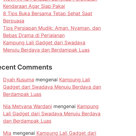
Kendaraan Agar Siap Pakai
8 Tips Buka Bersama Tetap Sehat Saat
Berpuasa
Tips Persiapan Mudik: Aman, Nyaman, dan
Bebas Drama di Perjalanan
Kampung Lali Gadget dari Swadaya
Menuju Berdaya dan Berdampak Luas
ecent Comments
Dyah Kusuma
mengenai
Kampung Lali
Gadget dari Swadaya Menuju Berdaya dan
Berdampak Luas
Nia Metyana Wardani
mengenai
Kampung
Lali Gadget dari Swadaya Menuju Berdaya
dan Berdampak Luas
Mia
mengenai
Kampung Lali Gadget dari