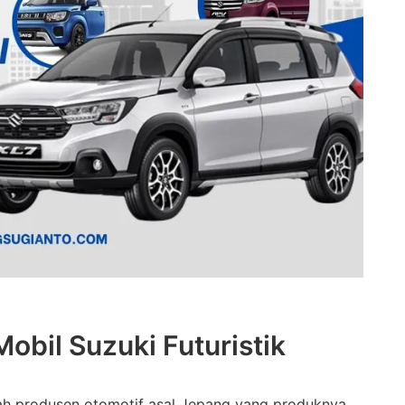
obil Suzuki Futuristik
lah produsen otomotif asal Jepang yang produknya