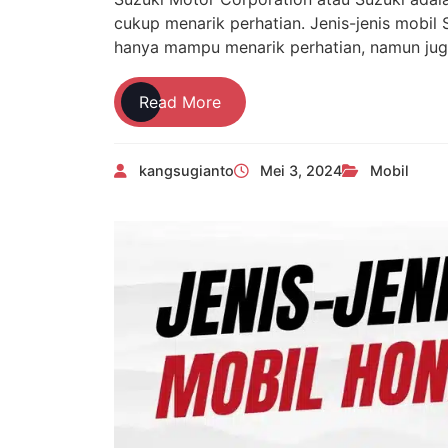
cukup menarik perhatian. Jenis-jenis mobi
hanya mampu menarik perhatian, namun ju
4
Read More
Terbaru
Jenis-
kangsugianto
Mei 3, 2024
Mobil
Jenis
Mobil
Suzuki
Futuristik