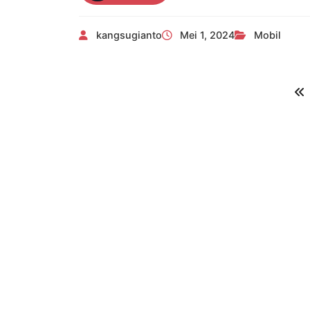
Jenis-
Jenis
kangsugianto
Mei 1, 2024
Mobil
Mobil
Honda,
Cek
Nomor
1