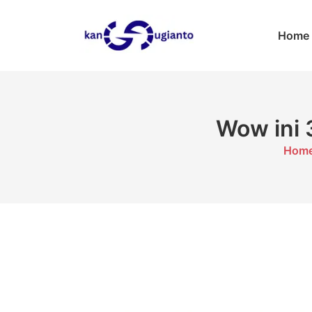
Skip
to
Home
content
Wow ini 
Hom