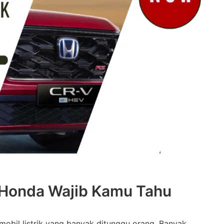
k Honda Wajib Kamu Tahu
s mobil listrik yang banyak ditunggu orang. Banyak