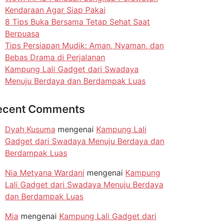
Kendaraan Agar Siap Pakai
8 Tips Buka Bersama Tetap Sehat Saat
Berpuasa
Tips Persiapan Mudik: Aman, Nyaman, dan
Bebas Drama di Perjalanan
Kampung Lali Gadget dari Swadaya
Menuju Berdaya dan Berdampak Luas
ecent Comments
Dyah Kusuma
mengenai
Kampung Lali
Gadget dari Swadaya Menuju Berdaya dan
Berdampak Luas
Nia Metyana Wardani
mengenai
Kampung
Lali Gadget dari Swadaya Menuju Berdaya
dan Berdampak Luas
Mia
mengenai
Kampung Lali Gadget dari