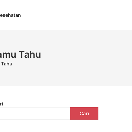
esehatan
Kamu Tahu
u Tahu
ri
Cari