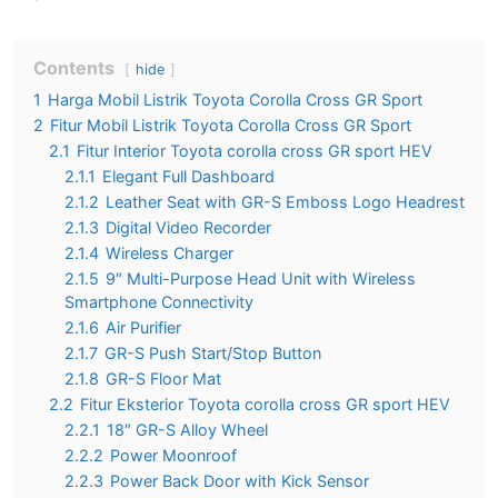
Contents
hide
1
Harga Mobil Listrik Toyota Corolla Cross GR Sport
2
Fitur Mobil Listrik Toyota Corolla Cross GR Sport
2.1
Fitur Interior Toyota corolla cross GR sport HEV
2.1.1
Elegant Full Dashboard
2.1.2
Leather Seat with GR-S Emboss Logo Headrest
2.1.3
Digital Video Recorder
2.1.4
Wireless Charger
2.1.5
9″ Multi-Purpose Head Unit with Wireless
Smartphone Connectivity
2.1.6
Air Purifier
2.1.7
GR-S Push Start/Stop Button
2.1.8
GR-S Floor Mat
2.2
Fitur Eksterior Toyota corolla cross GR sport HEV
2.2.1
18″ GR-S Alloy Wheel
2.2.2
Power Moonroof
2.2.3
Power Back Door with Kick Sensor