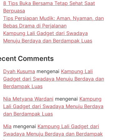
8 Tips Buka Bersama Tetap Sehat Saat
Berpuasa
Tips Persiapan Mudik: Aman, Nyaman, dan
Bebas Drama di Perjalanan
Kampung Lali Gadget dari Swadaya
Menuju Berdaya dan Berdampak Luas
ecent Comments
Dyah Kusuma
mengenai
Kampung Lali
Gadget dari Swadaya Menuju Berdaya dan
Berdampak Luas
Nia Metyana Wardani
mengenai
Kampung
Lali Gadget dari Swadaya Menuju Berdaya
dan Berdampak Luas
Mia
mengenai
Kampung Lali Gadget dari
Swadaya Menuju Berdaya dan Berdampak