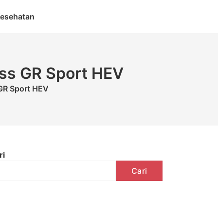
esehatan
oss GR Sport HEV
 GR Sport HEV
ri
Cari