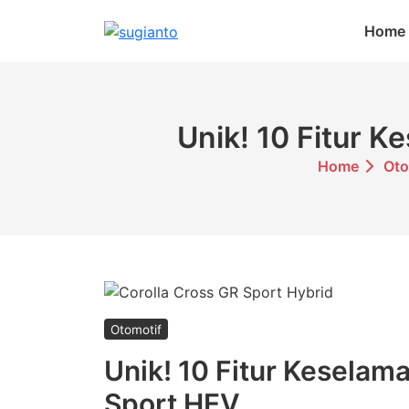
Skip
Home
to
content
Unik! 10 Fitur 
Home
Oto
Otomotif
Unik! 10 Fitur Keselam
Sport HEV