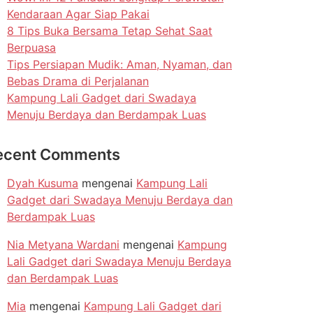
Kendaraan Agar Siap Pakai
8 Tips Buka Bersama Tetap Sehat Saat
Berpuasa
Tips Persiapan Mudik: Aman, Nyaman, dan
Bebas Drama di Perjalanan
Kampung Lali Gadget dari Swadaya
Menuju Berdaya dan Berdampak Luas
ecent Comments
Dyah Kusuma
mengenai
Kampung Lali
Gadget dari Swadaya Menuju Berdaya dan
Berdampak Luas
Nia Metyana Wardani
mengenai
Kampung
Lali Gadget dari Swadaya Menuju Berdaya
dan Berdampak Luas
Mia
mengenai
Kampung Lali Gadget dari