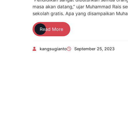
masa akan datang,” ujar Muhammad Rais se
sekolah gratis. Apa yang disampaikan Muh
Menginspirasi,
Read More
Aksi
Muhammad
kangsugianto
September 25, 2023
Rais
di
Pelosok