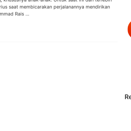
rius saat membicarakan perjalanannya mendirikan
ammad Rais …
R