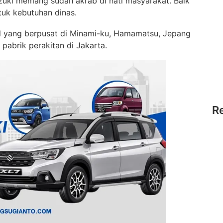
uzuki memang sudah akrab di hati masyarakat. Baik
tuk kebutuhan dinas.
al yang berpusat di Minami-ku, Hamamatsu, Jepang
 pabrik perakitan di Jakarta.
R