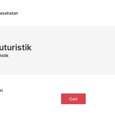
esehatan
turistik
istik
ri
Cari