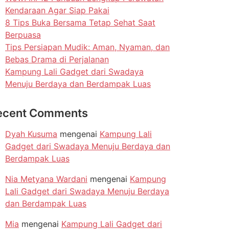
Kendaraan Agar Siap Pakai
8 Tips Buka Bersama Tetap Sehat Saat
Berpuasa
Tips Persiapan Mudik: Aman, Nyaman, dan
Bebas Drama di Perjalanan
Kampung Lali Gadget dari Swadaya
Menuju Berdaya dan Berdampak Luas
ecent Comments
Dyah Kusuma
mengenai
Kampung Lali
Gadget dari Swadaya Menuju Berdaya dan
Berdampak Luas
Nia Metyana Wardani
mengenai
Kampung
Lali Gadget dari Swadaya Menuju Berdaya
dan Berdampak Luas
Mia
mengenai
Kampung Lali Gadget dari