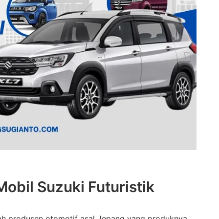
obil Suzuki Futuristik
lah produsen otomotif asal Jepang yang produknya