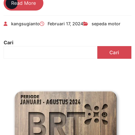
Cara
Read More
Menjadi
Agen
kangsugianto
Februari 17, 2024
sepeda motor
Spare
Part
Motor
Cari
Cari