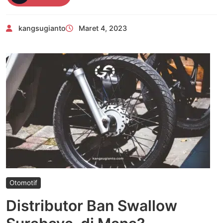
Cepat
IndiHome
kangsugianto
Maret 4, 2023
dan
Aktivitas
Digital
Otomotif
Distributor Ban Swallow