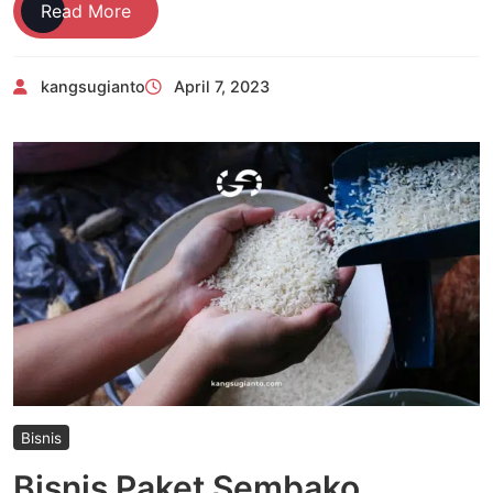
Warung
Read More
Sembako
Modal
kangsugianto
April 7, 2023
5
Juta,
Ini
Persiapannya
Bisnis
Bisnis Paket Sembako