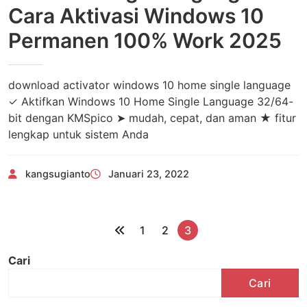
Cara Aktivasi Windows 10
Permanen 100% Work 2025
download activator windows 10 home single language
✓ Aktifkan Windows 10 Home Single Language 32/64-
bit dengan KMSpico ➤ mudah, cepat, dan aman ★ fitur
lengkap untuk sistem Anda
kangsugianto
Januari 23, 2022
P
1
2
3
a
Cari
g
Cari
i